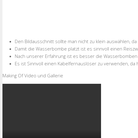
Den Bildausschnitt sollte man nicht zu klein auswählen, d
Damit die Wasserbombe platzt ist es sinnvoll einen Reiszw
Nach unserer Erfahrung ist es besser die Wasserbomben 
Es ist Sinnvoll einen Kabelfernauslöser zu verwenden, da
Making Of Video und Gallerie