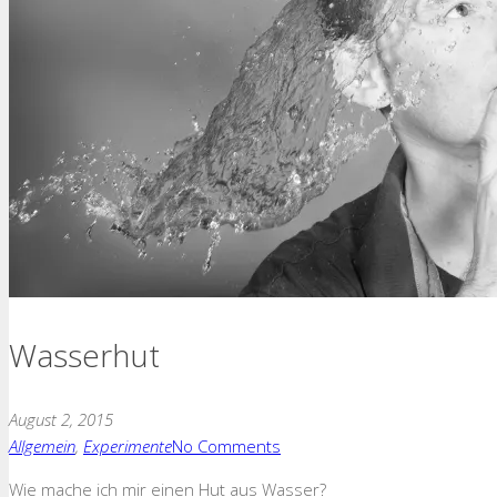
Wasserhut
August 2, 2015
Allgemein
,
Experimente
No Comments
Wie mache ich mir einen Hut aus Wasser?