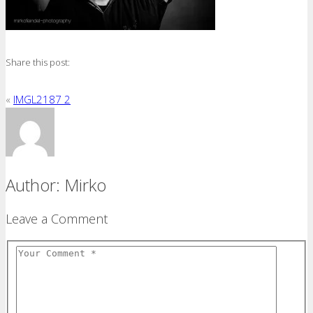
Share this post:
«
IMGL2187 2
Author:
Mirko
Leave a Comment