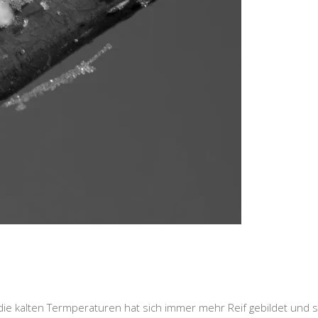
ie kalten Termperaturen hat sich immer mehr Reif gebildet und