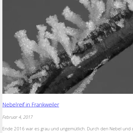
Nebelreif in Frankweiler
Februar 4, 2017
Ende 2016 war es grau und ungemütlich. Durch den Nebel und d